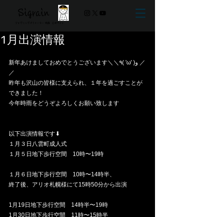
Sigrain
ジャグリングパフォーマー 時雨 ​公式サイト
1月出演情報
新年あけましておめでとうございます＼＼٩( 'ω' )و ／
／
昨年も沢山の皆様に支えられ、１年を過ごすことが
できました！
今年時雨をどうぞよろしくお願い致します
以下出演情報です⬇︎
１月３日八雲町成人式
１月５日地下歩行空間　10時〜19時
１月６日地下歩行空間　10時〜14時半、
終了後、アリオ札幌様にて15時50分から出演
1月19日地下歩行空間　14時半〜19時
1月30日地下歩行空間　11時〜15時半