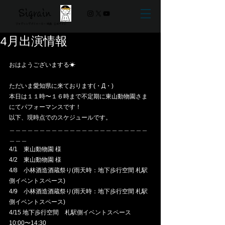
Sigrain
ジャグリングパフォーマー 時雨 ​公式サイト
4月出演情報
おはようございまする☀︎
ただいま愛知県に来ております(・Д・)
本日は１１時〜１６時まで不定期に東山動物園さま
にてパフォーマンスです！
以下、現時点でのスケジュールです。
＿＿＿＿＿＿＿＿＿＿＿＿＿＿＿＿＿＿＿＿＿＿＿
＿＿＿
4/1　東山動物園 様
4/2　東山動物園 様
4/8　小林酒造酒蔵祭り(雨天時：地下歩行空間 札駅
側イベントスペース)
4/9　小林酒造酒蔵祭り(雨天時：地下歩行空間 札駅
側イベントスペース)
4/15 地下歩行空間　札駅側イベントスペース 
10:00〜14:30