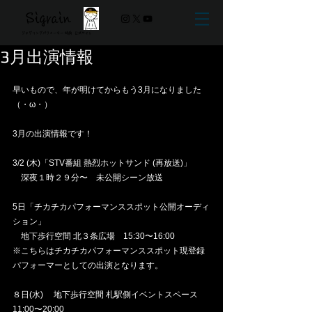
Sigrain
ジャグリングパフォーマー 時雨 ​公式サイト
3月出演情報
早いもので、年が明けてからもう3月になりました
（・ω・）
3月の出演情報です！
3/2 (木)「STV番組 熱烈ホットサンド (再放送)」
　深夜１時２９分〜　未公開シーン放送
5日「チカチカパフォーマンススポット公開オーディ
ション」
　地下歩行空間 北３条広場　15:30〜16:00
※こちらはチカチカパフォーマンススポット現登録
パフォーマーとしての出演となります。
８日(水)　 地下歩行空間 札駅側イベントスペース 
11:00〜20:00